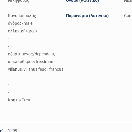
Νικηφόρος
Όνομα (Λατινικό)
Nich
-
Κονομόπουλος
Παρωνύμιο (Λατινικό)
Con
άνδρας/male
ελληνική/greek
-
-
εξαρτημένος/dependent,
απελεύθερος/freedman
villanus, villanus feudi, francus
-
-
-
Κρήτη/Creta
ς)
1299