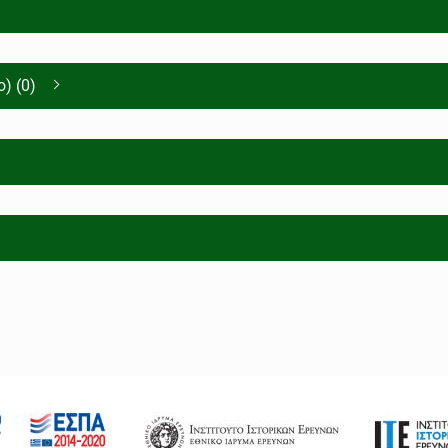
) (0)