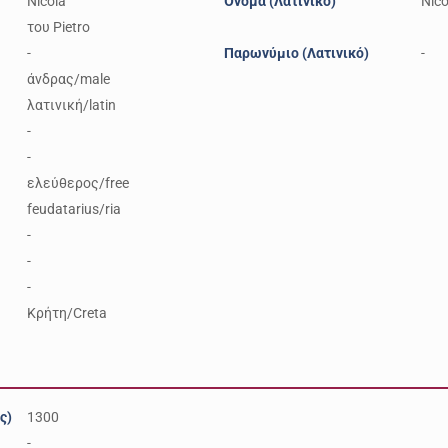
Nicola
Όνομα (Λατινικό)
Nico
του Pietro
-
Παρωνύμιο (Λατινικό)
-
άνδρας/male
λατινική/latin
-
-
ελεύθερος/free
feudatarius/ria
-
-
-
Κρήτη/Creta
ς)
1300
-