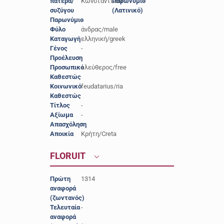
πατέρα/
Κωνσταντίνου
Παρωνύμιο
-
συζύγου
(Λατινικό)
Παρωνύμιο
-
Φύλο
άνδρας/male
Καταγωγή
ελληνική/greek
Γένος
-
Προέλευση
-
Προσωπικό
ελεύθερος/free
Καθεστώς
Κοινωνικό
feudatarius/ria
Καθεστώς
Τίτλος
-
Αξίωμα
-
Απασχόληση
-
Αποικία
Κρήτη/Creta
FLORUIT
Πρώτη
1314
αναφορά
(ζωντανός)
Τελευταία
-
αναφορά