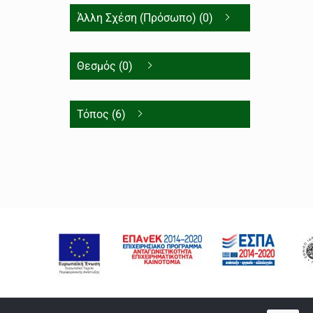
Άλλη Σχέση (Πρόσωπο) (0)
Θεσμός (0)
Τόπος (6)