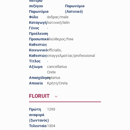
πατέρα/
συζύγου
Παρωνύμιο
-
Παρωνύμιο
-
(Λατινικό)
Φύλο
άνδρας/male
Καταγωγή
λατινική/latin
Γένος
-
Προέλευση
-
Προσωπικό
ελεύθερος/free
Καθεστώς
Κοινωνικό
officialis,
Καθεστώς
επαγγελματίας/professional
Τίτλος
-
Αξίωμα
cancellarius
Crete
Απασχόληση
notarius
Αποικία
Κρήτη/Creta
FLORUIT
Πρώτη
1293
αναφορά
(ζωντανός)
Τελευταία
1304