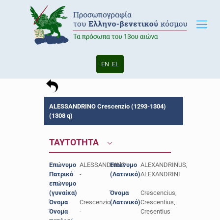
EN
EL
ALESSANDRINO Crescenzio (1293-1304)
(1308 q)
ΤΑΥΤΟΤΗΤΑ
Επώνυμο
ALESSANDRINO
Επώνυμο
ALEXANDRINUS,
Πατρικό
-
(Λατινικό)
ALEXANDRINI
επώνυμο
(γυναίκα)
Όνομα
Crescencius,
Όνομα
Crescenzio
(Λατινικό)
Crescentius,
Όνομα
-
Cresentius