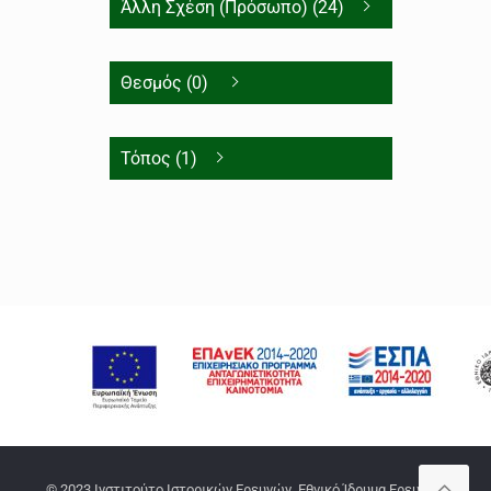
Άλλη Σχέση (Πρόσωπο) (24)
Θεσμός (0)
Τόπος (1)
© 2023 Ινστιτούτο Ιστορικών Ερευνών, Εθνικό Ίδρυμα Ερευνών