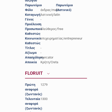
συζύγου
Παρωνύμιο
-
Παρωνύμιο
-
Φύλο
άνδρας/male
(Λατινικό)
Καταγωγή
λατινική/latin
Γένος
-
Προέλευση
-
Προσωπικό
ελεύθερος/free
Καθεστώς
Κοινωνικό
επιχειρηματίας/entrepreneur
Καθεστώς
Τίτλος
-
Αξίωμα
-
Απασχόληση
mercator
Αποικία
Κρήτη/Creta
FLORUIT
Πρώτη
1279
αναφορά
(ζωντανός)
Τελευταία
1300
αναφορά
(ζωντανός)