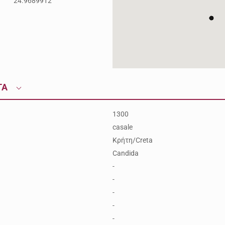
24.9689912
ΤΑ
1300
casale
Κρήτη/Creta
Candida
-
-
-
-
-