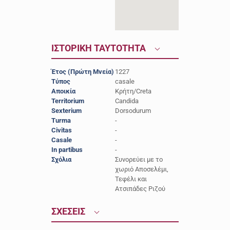
ΙΣΤΟΡΙΚΗ ΤΑΥΤΟΤΗΤΑ
Έτος (Πρώτη Μνεία)
1227
Τύπος
casale
Αποικία
Κρήτη/Creta
Territorium
Candida
Sexterium
Dorsodurum
Turma
-
Civitas
-
Casale
-
In partibus
-
Σχόλια
Συνορεύει με το
χωριό Αποσελέμι,
Τεφέλι και
Ατσιπάδες Ριζού
ΣΧΕΣΕΙΣ