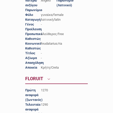
πατέρα/
Angelo
Παρωνύμιο
-
συζύγου
(Λατινικό)
Παρωνύμιο
-
Φύλο
γυναίκα/female
Καταγωγή
λατινική/latin
Γένος
-
Προέλευση
-
Προσωπικό
ελεύθερος/free
Καθεστώς
Κοινωνικό
feudatarius/ria
Καθεστώς
Τίτλος
-
Αξίωμα
-
Απασχόληση
-
Αποικία
Κρήτη/Creta
FLORUIT
Πρώτη
1270
αναφορά
(ζωντανός)
Τελευταία
1290
αναφορά