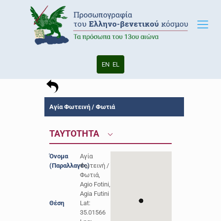
EN
EL
Αγία Φωτεινή / Φωτιά
ΤΑΥΤΟΤΗΤΑ
Όνομα
Αγία
(Παραλλαγές)
Φωτεινή /
Φωτιά,
Agio Fotini,
Agia Futini
Θέση
Lat:
35.01566