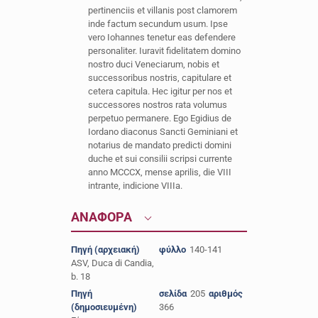
pertinenciis et villanis post clamorem
inde factum secundum usum. Ipse
vero Iohannes tenetur eas defendere
personaliter. Iuravit fidelitatem domino
nostro duci Veneciarum, nobis et
successoribus nostris, capitulare et
cetera capitula. Hec igitur per nos et
successores nostros rata volumus
perpetuo permanere. Ego Egidius de
Iordano diaconus Sancti Geminiani et
notarius de mandato predicti domini
duche et sui consilii scripsi currente
anno MCCCX, mense aprilis, die VIII
intrante, indicione VIIIa.
ΑΝΑΦΟΡΑ
Πηγή (αρχειακή)
φύλλο
140-141
ASV, Duca di Candia,
b. 18
Πηγή
σελίδα
205
αριθμός
(δημοσιευμένη)
366