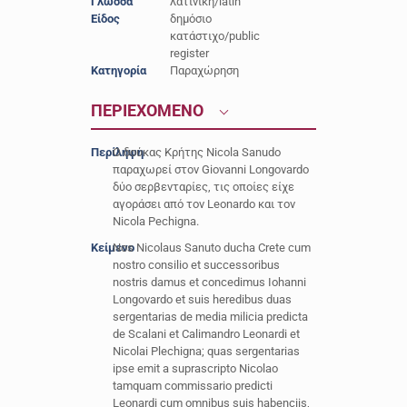
Γλώσσα
λατινική/latin
Είδος
δημόσιο
κατάστιχο/public
register
Κατηγορία
Παραχώρηση
ΠΕΡΙΕΧΟΜΕΝΟ
Περίληψη
Ο δούκας Κρήτης Nicola Sanudo
παραχωρεί στον Giovanni Longovardo
δύο σερβενταρίες, τις οποίες είχε
αγοράσει από τον Leonardo και τον
Nicola Pechigna.
Κείμενο
Nos Nicolaus Sanuto ducha Crete cum
nostro consilio et successoribus
nostris damus et concedimus Iohanni
Longovardo et suis heredibus duas
sergentarias de media milicia predicta
de Scalani et Calimandro Leonardi et
Nicolai Plechigna; quas sergentarias
ipse emit a suprascripto Nicolao
tamquam commissario predicti
Leonardi cum omnibus suis habenciis,