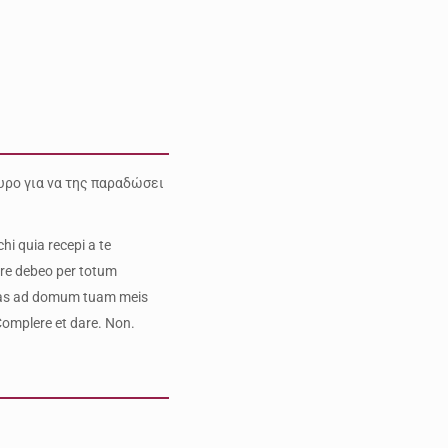
πυρο για να της παραδώσει
hi quia recepi a te
are debeo per totum
ctas ad domum tuam meis
 Complere et dare. Non.