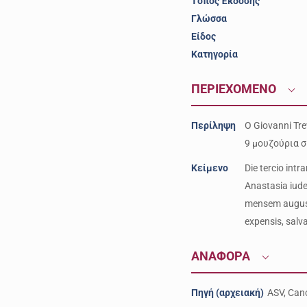
Τόπος Έκδοσης
Γλώσσα
Είδος
Κατηγορία
ΠΕΡΙΕΧΟΜΕΝΟ
Περίληψη
Ο Giovanni Tr
9 μουζούρια σ
Κείμενο
Die tercio int
Anastasia iude
mensem august
expensis, salva
ΑΝΑΦΟΡΑ
Πηγή (αρχειακή)
ASV, Canc