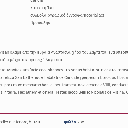
Candia
λατινική/latin
συμβολαιογραφικό έγγραφο/notarial act
Προπώληση
evisan έλαβε από την εβραία Αναστασία, χήρα του Σαμπετάι, ένα υπέρ
ιτάρι μέχρι τον προσεχή Αύγουστο.
rante. Manifestum facio ego Iohannes Trivisanus habitator in castro Parasc
a relicta Sambathei iudei habitatrice Candide yperperum I, pro quo tibi d
i proximum mensuras boni et neti frumenti novi cretensis VIIII, condu
s in terra. Hec autem et cetera. Testes Iacob Belli et Nicolaus de Misina.
elleria Inferiore, b. 140
φύλλο
23v