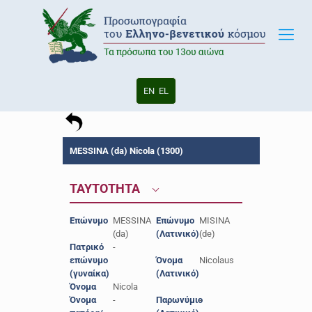
EN
EL
MESSINA (da) Nicola (1300)
ΤΑΥΤΟΤΗΤΑ
Επώνυμο
MESSINA
Επώνυμο
MISINA
(da)
(Λατινικό)
(de)
Πατρικό
-
επώνυμο
Όνομα
Nicolaus
(γυναίκα)
(Λατινικό)
Όνομα
Nicola
Όνομα
-
Παρωνύμιο
-