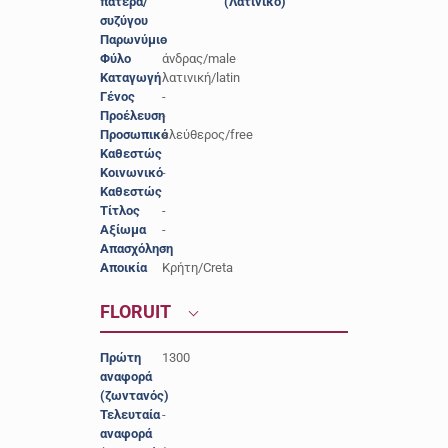
πατέρα/
(Λατινικό)
συζύγου
Παρωνύμιο
-
Φύλο
άνδρας/male
Καταγωγή
λατινική/latin
Γένος
-
Προέλευση
-
Προσωπικό
ελεύθερος/free
Καθεστώς
Κοινωνικό
-
Καθεστώς
Τίτλος
-
Αξίωμα
-
Απασχόληση
-
Αποικία
Κρήτη/Creta
FLORUIT
Πρώτη
1300
αναφορά
(ζωντανός)
Τελευταία
-
αναφορά