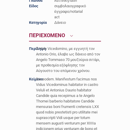
Γλώσσα
λατινική/latin
Είδος
συμβολαιογραφικό
έγγραφο/notarial
act
Κατηγορία
Δάνειο
ΠΕΡΙΕΧΟΜΕΝΟ
Περίληψη
Ο Vido Vicedomino, με εγγυητή τον
Antonio Orio, έλαβε ως δάνειο από τον
Angelo Tommaso 70 μουζούρια σιτάρι,
με προθεσμία εξόφλησης τον
Αύγουστο του επόμενου χρόνου.
Κείμενο
Die eodem. Manifestum facimus nos
Vidus Vicedominus habitator in castro
Veluli et Antonius Daurio habitator
Candide quia recepimus a te Angelo
Thomei barberio habitatore Candide
mensuras boni frumenti cretensis LXX
quod nobis prestetisti pro utilitate mei
suprascripti Vidi usque per totum
mensem augusti venturum per XIIIIa
indicionem prius venturam de bono et