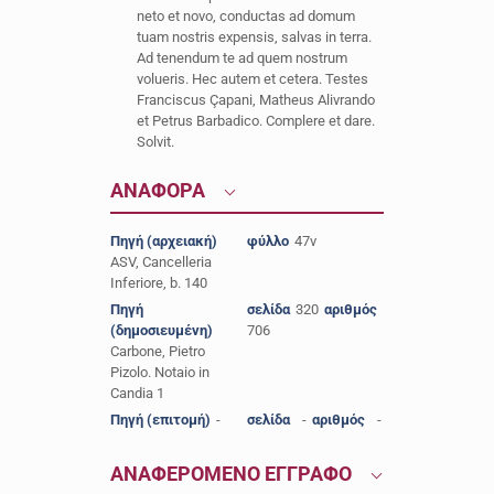
neto et novo, conductas ad domum
tuam nostris expensis, salvas in terra.
Ad tenendum te ad quem nostrum
volueris. Hec autem et cetera. Testes
Franciscus Çapani, Matheus Alivrando
et Petrus Barbadico. Complere et dare.
Solvit.
ΑΝΑΦΟΡΑ
Πηγή (αρχειακή)
φύλλο
47v
ASV, Cancelleria
Inferiore, b. 140
Πηγή
σελίδα
320
αριθμός
(δημοσιευμένη)
706
Carbone, Pietro
Pizolo. Notaio in
Candia 1
Πηγή (επιτομή)
-
σελίδα
-
αριθμός
-
ΑΝΑΦΕΡΟΜΕΝΟ ΕΓΓΡΑΦΟ