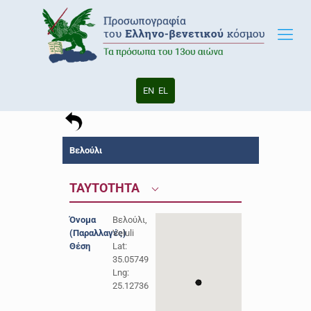
EN
EL
Βελούλι
ΤΑΥΤΟΤΗΤΑ
Όνομα
Βελούλι,
(Παραλλαγές)
Veluli
Θέση
Lat:
35.05749
Lng:
25.12736