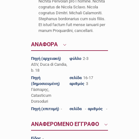
Nichita Perivolari pro I homine. Nichita
cognatus de Nicola Sclavo. Nicola
cognatus Dimitri. Michali Calamoniti.
Stephanus bordonarius cum suis filiis.
Et istud factum fuit mense ianuarii per
manum Proquardini, cancellarii.
ΑΝΑΦΟΡΑ
Πηγή (αρχειακή)
φύλλο
2-3
ASV, Duca di Candia,
b. 18
Πηγή
σελίδα
16-17
(δημοσιευμένη)
αριθμός
3
Γάσπαρης,
Catasticum
Dorsoduri
Πηγή (επιτομή)
-
σελίδα
-
αριθμός
-
ΑΝΑΦΕΡΟΜΕΝΟ ΕΓΓΡΑΦΟ
Είδος
-