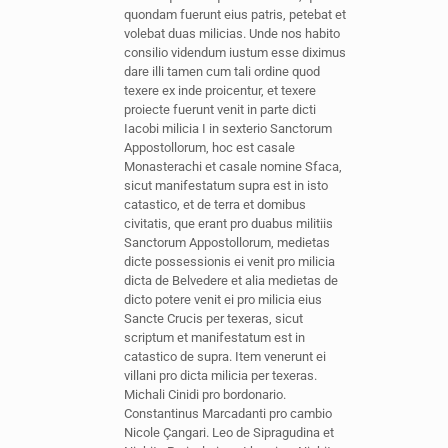
quondam fuerunt eius patris, petebat et
volebat duas milicias. Unde nos habito
consilio videndum iustum esse diximus
dare illi tamen cum tali ordine quod
texere ex inde proicentur, et texere
proiecte fuerunt venit in parte dicti
Iacobi milicia I in sexterio Sanctorum
Appostollorum, hoc est casale
Monasterachi et casale nomine Sfaca,
sicut manifestatum supra est in isto
catastico, et de terra et domibus
civitatis, que erant pro duabus militiis
Sanctorum Appostollorum, medietas
dicte possessionis ei venit pro milicia
dicta de Belvedere et alia medietas de
dicto potere venit ei pro milicia eius
Sancte Crucis per texeras, sicut
scriptum et manifestatum est in
catastico de supra. Item venerunt ei
villani pro dicta milicia per texeras.
Michali Cinidi pro bordonario.
Constantinus Marcadanti pro cambio
Nicole Çangari. Leo de Sipragudina et