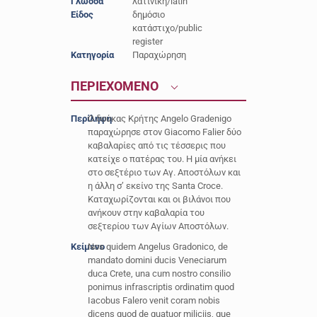
Γλώσσα
λατινική/latin
Είδος
δημόσιο
κατάστιχο/public
register
Κατηγορία
Παραχώρηση
ΠΕΡΙΕΧΟΜΕΝΟ
Περίληψη
Ο δούκας Κρήτης Angelo Gradenigo
παραχώρησε στον Giacomo Falier δύο
καβαλαρίες από τις τέσσερις που
κατείχε ο πατέρας του. H μία ανήκει
στο σεξτέριο των Aγ. Aποστόλων και
η άλλη σ’ εκείνο της Santa Croce.
Καταχωρίζονται και οι βιλάνοι που
ανήκουν στην καβαλαρία του
σεξτερίου των Αγίων Αποστόλων.
Κείμενο
Nos quidem Angelus Gradonico, de
mandato domini ducis Veneciarum
duca Crete, una cum nostro consilio
ponimus infrascriptis ordinatim quod
Iacobus Falero venit coram nobis
dicens quod de quatuor miliciis, que