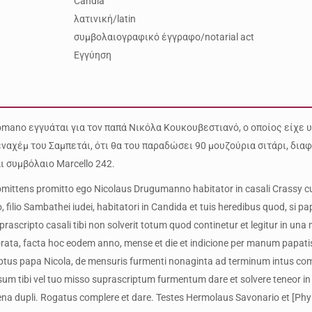
Candia
λατινική/latin
συμβολαιογραφικό έγγραφο/notarial act
Εγγύηση
omano εγγυάται για τον παπά Νικόλα Κουκουβεστιανό, ο οποίος είχε
ναχέμ του Σαμπετάι, ότι θα του παραδώσει 90 μουζούρια σιτάρι, δια
αι συμβόλαιο Marcello 242.
mittens promitto ego Nicolaus Drugumanno habitator in casali Crassy cu
 filio Sambathei iudei, habitatori in Candida et tuis heredibus quod, si 
prascripto casali tibi non solverit totum quod continetur et legitur in una
orata, facta hoc eodem anno, mense et die et indicione per manum papatis 
iptus papa Nicola, de mensuris furmenti nonaginta ad terminum intus c
m tibi vel tuo misso suprascriptum furmentum dare et solvere teneor in
na dupli. Rogatus complere et dare. Testes Hermolaus Savonario et [Phylipu