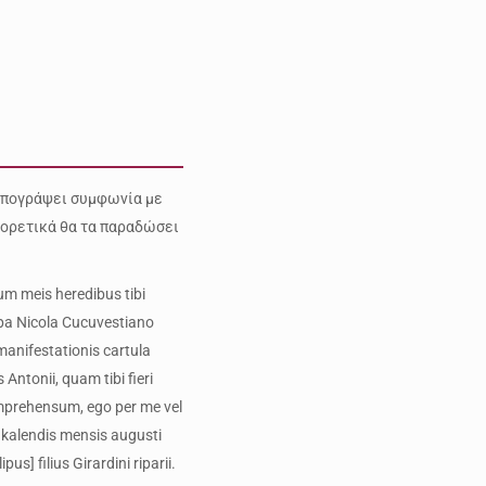
 υπογράψει συμφωνία με
φορετικά θα τα παραδώσει
m meis heredibus tibi
papa Nicola Cucuvestiano
 manifestationis cartula
Antonii, quam tibi fieri
omprehensum, ego per me vel
 kalendis mensis augusti
s] filius Girardini riparii.