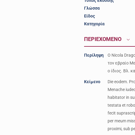
Τόπος Έκδοσης
Γλώσσα
Είδος
Κατηγορία
ΠΕΡΙΕΧΟΜΕΝΟ
Περίληψη
O Nicola Drag
τον εβραίο Με
ο ίδιος. Βλ. κ
Κείμενο
Die eodem. Pro
Menache iudeo,
habitator in su
testata et rob
fecit suprascr
per meum missu
proximi, sub pe