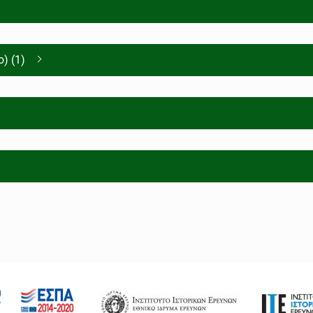
) (1)