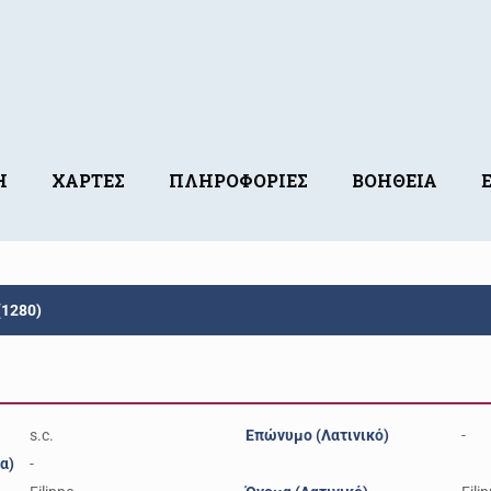
Η
ΧΑΡΤΕΣ
ΠΛΗΡΟΦΟΡΙΕΣ
ΒΟΗΘΕΙΑ
 (1280)
s.c.
Επώνυμο (Λατινικό)
-
α)
-