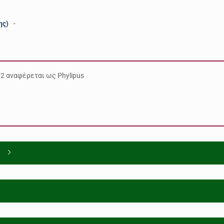
ης)
-
62 αναφέρεται ως Phylipus