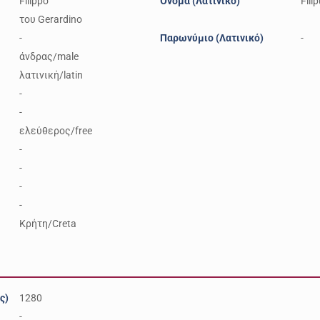
Filippo
Όνομα (Λατινικό)
Fili
του Gerardino
-
Παρωνύμιο (Λατινικό)
-
άνδρας/male
λατινική/latin
-
-
ελεύθερος/free
-
-
-
-
Κρήτη/Creta
ς)
1280
-