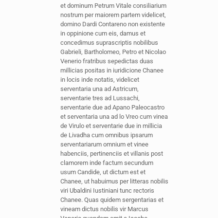
et dominum Petrum Vitale consiliarium
nostrum per maiorem partem videlicet,
domino Dardi Contareno non existente
in oppinione cum eis, damus et
concedimus suprascriptis nobilibus
Gabrieli, Bartholomeo, Petro et Nicolao
Venerio fratribus sepedictas duas
millicias positas in iuridicione Chanee
in locis inde notatis, videlicet
serventaria una ad Astricum,
serventarie tres ad Lussachi,
serventarie due ad Apano Paleocastro
et serventaria una ad lo Vreo cum vinea
de Virulo et serventarie due in millicia
de Livadha cum omnibus ipsarum
serventariarum omnium et vinee
habenciis, pertinenciis et villanis post
clamorem inde factum secundum
usum Candide, ut dictum est et
Chanee, ut habuimus per litteras nobilis
viri Ubaldini Iustiniani tunc rectoris
Chanee. Quas quidem sergentarias et
vineam dictus nobilis vir Marcus