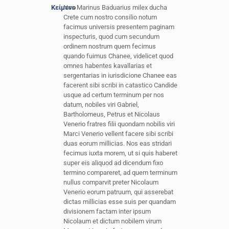
Κείμενο
Nos Marinus Baduarius milex ducha
Crete cum nostro consilio notum
facimus universis presentem paginam
inspecturis, quod cum secundum
ordinem nostrum quem fecimus
quando fuimus Chanee, videlicet quod
omnes habentes kavallarias et
sergentarias in iurisdicione Chanee eas
facerent sibi scribi in catastico Candide
usque ad certum terminum per nos
datum, nobiles viri Gabriel,
Bartholomeus, Petrus et Nicolaus
Venerio fratres filii quondam nobilis viri
Marci Venerio vellent facere sibi scribi
duas eorum millicias. Nos eas stridari
fecimus iuxta morem, ut si quis haberet
super eis aliquod ad dicendum fixo
termino compareret, ad quem terminum
nullus comparvit preter Nicolaum
Venerio eorum patruum, qui asserebat
dictas millicias esse suis per quandam
divisionem factam inter ipsum
Nicolaum et dictum nobilem virum