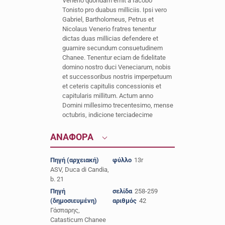
Venerio quondam emit a Iacobo
Tonisto pro duabus milliciis. Ipsi vero
Gabriel, Bartholomeus, Petrus et
Nicolaus Venerio fratres tenentur
dictas duas millicias defendere et
guarnire secundum consuetudinem
Chanee. Tenentur eciam de fidelitate
domino nostro duci Veneciarum, nobis
et successoribus nostris imperpetuum
et ceteris capitulis concessionis et
capitularis millitum. Actum anno
Domini millesimo trecentesimo, mense
octubris, indicione terciadecime
ΑΝΑΦΟΡΑ
Πηγή (αρχειακή)
φύλλο
13r
ASV, Duca di Candia,
b. 21
Πηγή
σελίδα
258-259
(δημοσιευμένη)
αριθμός
42
Γάσπαρης,
Catasticum Chanee