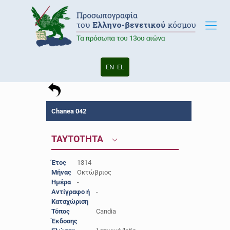
EN
EL
Chanea 042
ΤΑΥΤΟΤΗΤΑ
Έτος
1314
Μήνας
Οκτώβριος
Ημέρα
-
Αντίγραφο ή
-
Καταχώριση
Τόπος
Candia
Έκδοσης