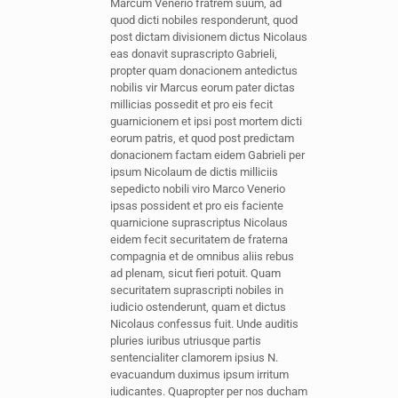
Marcum Venerio fratrem suum, ad
quod dicti nobiles responderunt, quod
post dictam divisionem dictus Nicolaus
eas donavit suprascripto Gabrieli,
propter quam donacionem antedictus
nobilis vir Marcus eorum pater dictas
millicias possedit et pro eis fecit
guarnicionem et ipsi post mortem dicti
eorum patris, et quod post predictam
donacionem factam eidem Gabrieli per
ipsum Nicolaum de dictis milliciis
sepedicto nobili viro Marco Venerio
ipsas possident et pro eis faciente
quarnicione suprascriptus Nicolaus
eidem fecit securitatem de fraterna
compagnia et de omnibus aliis rebus
ad plenam, sicut fieri potuit. Quam
securitatem suprascripti nobiles in
iudicio ostenderunt, quam et dictus
Nicolaus confessus fuit. Unde auditis
pluries iuribus utriusque partis
sentencialiter clamorem ipsius N.
evacuandum duximus ipsum irritum
iudicantes. Quapropter per nos ducham