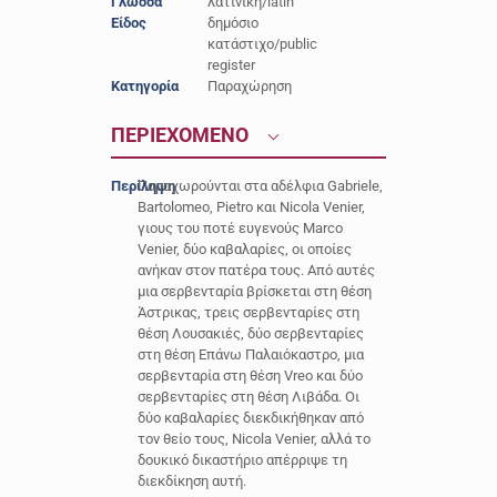
Γλώσσα
λατινική/latin
Είδος
δημόσιο
κατάστιχο/public
register
Κατηγορία
Παραχώρηση
ΠΕΡΙΕΧΟΜΕΝΟ
Περίληψη
Παραχωρούνται στα αδέλφια Gabriele,
Bartolomeo, Pietro και Nicola Venier,
γιους του ποτέ ευγενούς Marco
Venier, δύο καβαλαρίες, οι οποίες
ανήκαν στον πατέρα τους. Από αυτές
μια σερβενταρία βρίσκεται στη θέση
Άστρικας, τρεις σερβενταρίες στη
θέση Λουσακιές, δύο σερβενταρίες
στη θέση Επάνω Παλαιόκαστρο, μια
σερβενταρία στη θέση Vreo και δύο
σερβενταρίες στη θέση Λιβάδα. Οι
δύο καβαλαρίες διεκδικήθηκαν από
τον θείο τους, Nicola Venier, αλλά το
δουκικό δικαστήριο απέρριψε τη
διεκδίκηση αυτή.