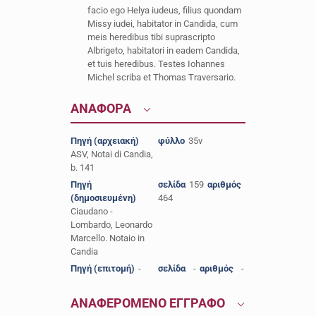
facio ego Helya iudeus, filius quondam
Missy iudei, habitator in Candida, cum
meis heredibus tibi suprascripto
Albrigeto, habitatori in eadem Candida,
et tuis heredibus. Testes Iohannes
Michel scriba et Thomas Traversario.
ΑΝΑΦΟΡΑ
Πηγή (αρχειακή)
φύλλο
35v
ASV, Notai di Candia,
b. 141
Πηγή
σελίδα
159
αριθμός
(δημοσιευμένη)
464
Ciaudano -
Lombardo, Leonardo
Marcello. Notaio in
Candia
Πηγή (επιτομή)
-
σελίδα
-
αριθμός
-
ΑΝΑΦΕΡΟΜΕΝΟ ΕΓΓΡΑΦΟ