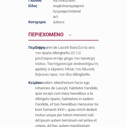
Γλώσσα
λατινική/latin
Είδος
συμβολαιογραφικό
έγγραφο/notarial
act
Κατηγορία
Δάνειο
ΠΕΡΙΕΧΟΜΕΝΟ
Περίληψη
O Giovanni de Lassiti δανείζεται από
τον ripario Albrighetto 22 1/2
μουζούρια σιτάρι μέχρι τον προσεχή
Ιούλιο. Ταυτόχρονα (με ανολοκλήρωτη
φράση) ο εβραίος Ηλίας του Μωυσή
δηλώνει προς τον ίδιο Albrighetto.
Κείμενο
Die eodem. Manifestum facio ego
Iohannes de Lassyti, habitator Candide,
quia recepi cum meis heredibus a te
Albrigeto ripario, habitatore in eadem
Candida, et tuis heredibus mensuras tui
boni furmenti XXII÷, quas michi dedisti
mutuo usque per totum mensem iulii.
Ad ipsum autem terminum vel antea et
cetera. Ad hec autem manifestum