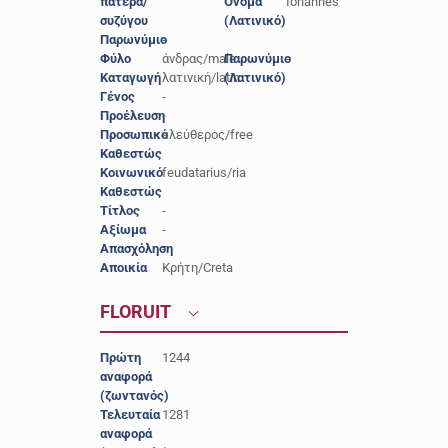
πατέρα/
Όνομα
Iohannes
συζύγου
(Λατινικό)
Παρωνύμιο
-
Φύλο
άνδρας/male
Παρωνύμιο
-
Καταγωγή
λατινική/latin
(Λατινικό)
Γένος
-
Προέλευση
-
Προσωπικό
ελεύθερος/free
Καθεστώς
Κοινωνικό
feudatarius/ria
Καθεστώς
Τίτλος
-
Αξίωμα
-
Απασχόληση
-
Αποικία
Κρήτη/Creta
FLORUIT
Πρώτη
1244
αναφορά
(ζωντανός)
Τελευταία
1281
αναφορά