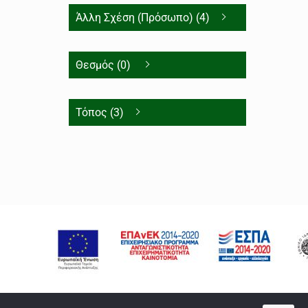
Άλλη Σχέση (Πρόσωπο) (4)
Θεσμός (0)
Τόπος (3)