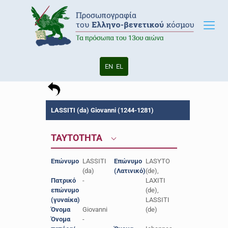
EN
EL
LASSITI (da) Giovanni (1244-1281)
ΤΑΥΤΟΤΗΤΑ
Επώνυμο
LASSITI
Επώνυμο
LASYTO
(da)
(Λατινικό)
(de),
Πατρικό
-
LAXITI
επώνυμο
(de),
(γυναίκα)
LASSITI
Όνομα
Giovanni
(de)
Όνομα
-