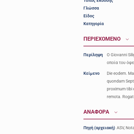
Τόπος Έκδοσης
Γλώσσα
Είδος
Κατηγορία
ΠΕΡΙΕΧΟΜΕΝΟ
Περίληψη
Ο Giovanni Si
οποία του όφε
Κείμενο
Die eodem. Man
quondam Septo 
proximum tibi 
remota. Rogat
ΑΝΑΦΟΡΑ
Πηγή (αρχειακή)
ASV, Nota