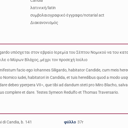
Candia
λατινική/latin
συμβολαιογραφικό έγγραφο/notarial act
Διακανονισμός
ligardo υπόσχεται στον εβραίο Ιερεμία του Σέπτου Νομικού να του κατ
ιλε ο Μύρων Βλάχος, μέχρι τον προσεχή Ιούλιο
ifestum facio ego Iohannes Siligardo, habitator Candide, cum meis heredib
Nomico iudei, habitatori in Candida, et tuis heredibus quod a modo usq
dare debeo yperpera VII÷, que tibi ad dandum steti pro Miro Blacho, salva
us complere et dare. Testes Symeon Redulfo et Thomas Traversario.
i di Candia, b. 141
φύλλο
37r