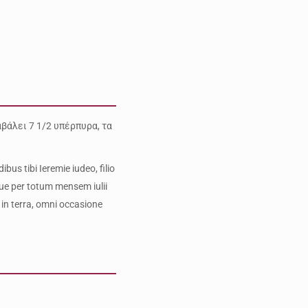
αβάλει 7 1/2 υπέρπυρα, τα
us tibi Ieremie iudeo, filio
ue per totum mensem iulii
 in terra, οmni occasione