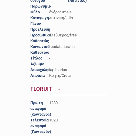
συζύγου
(Λατινικό)
Παρωνύμιο
-
Φύλο
άνδρας/male
Καταγωγή
λατινική/latin
Γένος
-
Προέλευση
-
Προσωπικό
ελεύθερος/free
Καθεστώς
Κοινωνικό
feudatarius/ria
Καθεστώς
Τίτλος
-
Αξίωμα
-
Απασχόληση
iardinarius
Αποικία
Κρήτη/Creta
FLORUIT
Πρώτη
1280
αναφορά
(ζωντανός)
Τελευταία
1320
αναφορά
(ζωντανός)