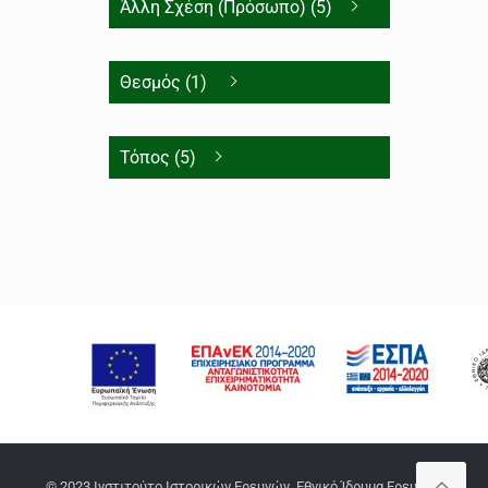
Άλλη Σχέση (Πρόσωπο) (5)
Θεσμός (1)
Τόπος (5)
© 2023 Ινστιτούτο Ιστορικών Ερευνών, Εθνικό Ίδρυμα Ερευνών