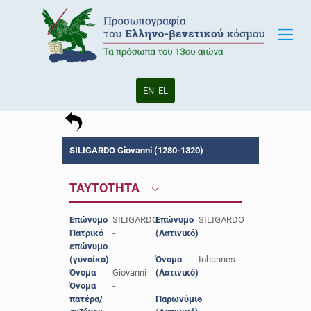
EN
EL
SILIGARDO Giovanni (1280-1320)
ΤΑΥΤΟΤΗΤΑ
Επώνυμο
SILIGARDO
Επώνυμο
SILIGARDO
Πατρικό
-
(Λατινικό)
επώνυμο
(γυναίκα)
Όνομα
Iohannes
Όνομα
Giovanni
(Λατινικό)
Όνομα
-
πατέρα/
Παρωνύμιο
-