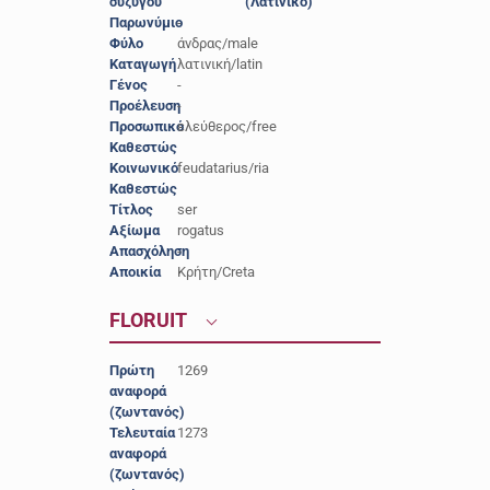
συζύγου
(Λατινικό)
Παρωνύμιο
-
Φύλο
άνδρας/male
Καταγωγή
λατινική/latin
Γένος
-
Προέλευση
-
Προσωπικό
ελεύθερος/free
Καθεστώς
Κοινωνικό
feudatarius/ria
Καθεστώς
Τίτλος
ser
Αξίωμα
rogatus
Απασχόληση
-
Αποικία
Κρήτη/Creta
FLORUIT
Πρώτη
1269
αναφορά
(ζωντανός)
Τελευταία
1273
αναφορά
(ζωντανός)