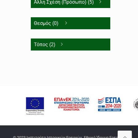
Άλλη Σχέση (Πρόσωπο) (5)
Θεσμός (0)
Τόπος (2)
© 2023 Ινστιτούτο Ιστορικών Ερευνών, Εθνικό Ίδρυμα Ερευνών