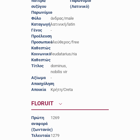
πατέρα/
Παρωνύμιο
-
συζύγου
(Λατινικό)
Παρωνύμιο
-
Φύλο
άνδρας/male
Καταγωγή
λατινική/latin
Γένος
-
Προέλευση
-
Προσωπικό
ελεύθερος/free
Καθεστώς
Κοινωνικό
feudatarius/ria
Καθεστώς
Τίτλος
dominus,
nobilis vir
Αξίωμα
-
Απασχόληση
-
Αποικία
Κρήτη/Creta
FLORUIT
Πρώτη
1269
αναφορά
(ζωντανός)
Τελευταία
1279