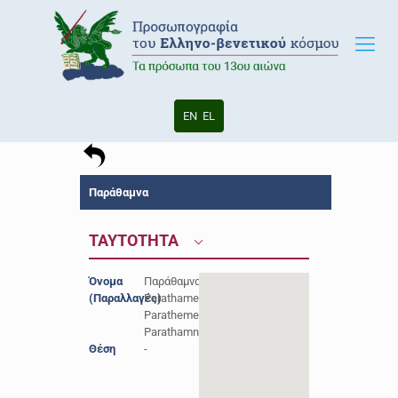
EN
EL
Παράθαμνα
ΤΑΥΤΟΤΗΤΑ
Όνομα
Παράθαμνα,
(Παραλλαγές)
Parathamena,
Parathemena,
Parathamnea
Θέση
-